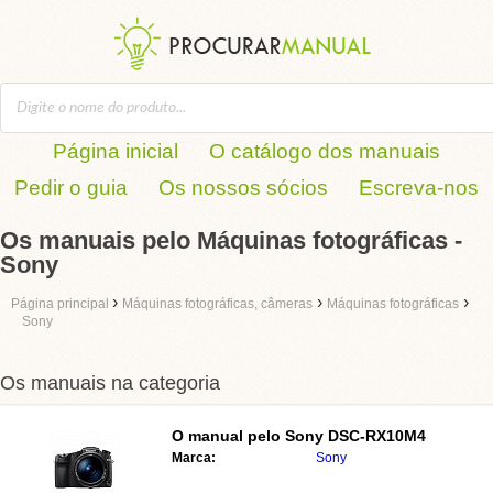
Página inicial
O catálogo dos manuais
Pedir o guia
Os nossos sócios
Escreva-nos
Os manuais pelo Máquinas fotográficas -
Sony
›
›
›
Página principal
Máquinas fotográficas, câmeras
Máquinas fotográficas
Sony
Os manuais na categoria
O manual pelo
Sony DSC-RX10M4
Marca:
Sony