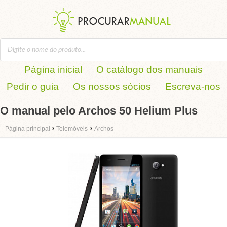
Página inicial
O catálogo dos manuais
Pedir o guia
Os nossos sócios
Escreva-nos
O manual pelo Archos 50 Helium Plus
›
›
Página principal
Telemóveis
Archos