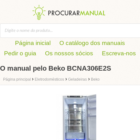
Página inicial
O catálogo dos manuais
Pedir o guia
Os nossos sócios
Escreva-nos
O manual pelo Beko BCNA306E2S
›
›
›
Página principal
Eletrodomésticos
Geladeiras
Beko