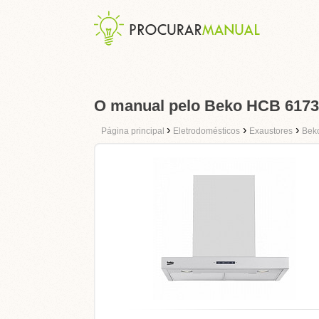
O manual pelo Beko HCB 617
›
›
›
Página principal
Eletrodomésticos
Exaustores
Bek