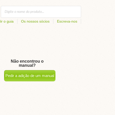
ir o guia
Os nossos sócios
Escreva-nos
Não encontrou o
manual?
Pedir a adição de um manual