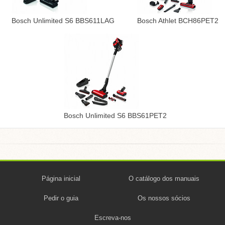
Bosch Unlimited S6 BBS611LAG
Bosch Athlet BCH86PET2
Bosch Unlimited S6 BBS61PET2
Página inicial
O catálogo dos manuais
Pedir o guia
Os nossos sócios
Escreva-nos