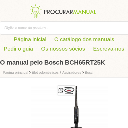
Página inicial
O catálogo dos manuais
Pedir o guia
Os nossos sócios
Escreva-nos
O manual pelo Bosch BCH65RT25K
›
›
›
Página principal
Eletrodomésticos
Aspiradores
Bosch