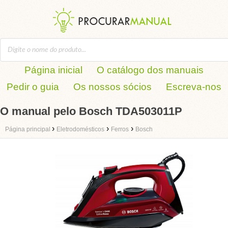
Página inicial
O catálogo dos manuais
Pedir o guia
Os nossos sócios
Escreva-nos
O manual pelo Bosch TDA503011P
›
›
›
Página principal
Eletrodomésticos
Ferros
Bosch