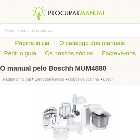
Página inicial
O catálogo dos manuais
Pedir o guia
Os nossos sócios
Escreva-nos
O manual pelo Boschh MUM4880
›
›
›
Página principal
Eletrodomésticos
Robôs de cozinha
Bosch