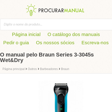
Página inicial
O catálogo dos manuais
Pedir o guia
Os nossos sócios
Escreva-nos
O manual pelo Braun Series 3-3045s
Wet&Dry
›
›
›
Página principal
Outros
Barbeadores
Braun