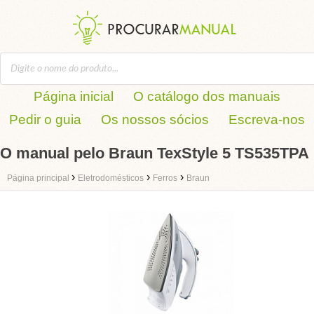
Página inicial
O catálogo dos manuais
Pedir o guia
Os nossos sócios
Escreva-nos
O manual pelo Braun TexStyle 5 TS535TPA
›
›
›
Página principal
Eletrodomésticos
Ferros
Braun