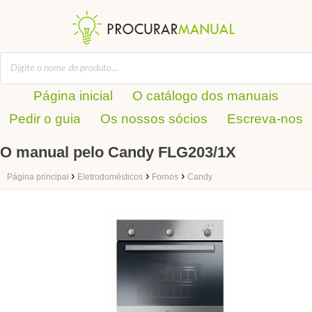
Página inicial
O catálogo dos manuais
Pedir o guia
Os nossos sócios
Escreva-nos
O manual pelo Candy FLG203/1X
›
›
›
Página principal
Eletrodomésticos
Fornos
Candy