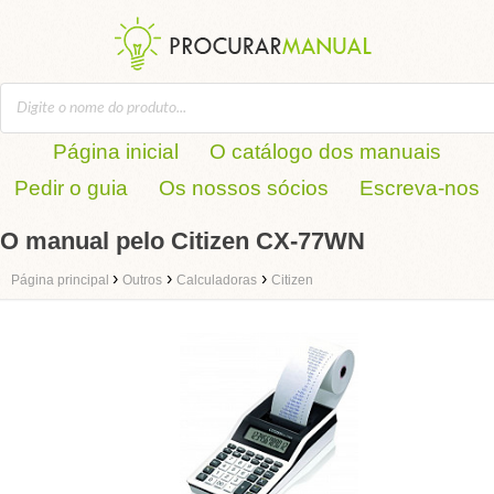
Página inicial
O catálogo dos manuais
Pedir o guia
Os nossos sócios
Escreva-nos
O manual pelo Citizen CX-77WN
›
›
›
Página principal
Outros
Calculadoras
Citizen