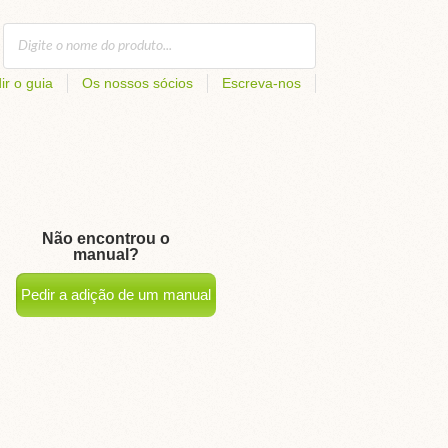
ir o guia
Os nossos sócios
Escreva-nos
Não encontrou o
manual?
Pedir a adição de um manual