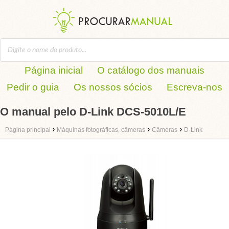
Página inicial
O catálogo dos manuais
Pedir o guia
Os nossos sócios
Escreva-nos
O manual pelo D-Link DCS-5010L/E
›
›
›
Página principal
Máquinas fotográficas, câmeras
Câmeras
D-Link