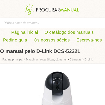
Página inicial
O catálogo dos manuais
Pedir o guia
Os nossos sócios
Escreva-nos
O manual pelo D-Link DCS-5222L
›
›
›
Página principal
Máquinas fotográficas, câmeras
Câmeras
D-Link