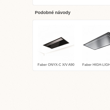
Podobné návody
Faber ONYX-C X/V A90
Faber HIGH-LIG