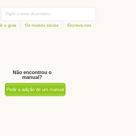
ir o guia
Os nossos sócios
Escreva-nos
Não encontrou o
manual?
Pedir a adição de um manual