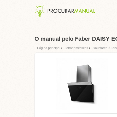
O manual pelo Faber DAISY E
›
›
›
Página principal
Eletrodomésticos
Exaustores
Fab