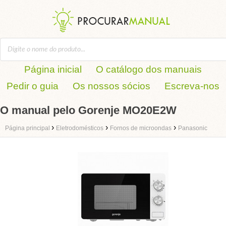
Página inicial
O catálogo dos manuais
Pedir o guia
Os nossos sócios
Escreva-nos
O manual pelo Gorenje MO20E2W
›
›
›
Página principal
Eletrodomésticos
Fornos de microondas
Panasonic