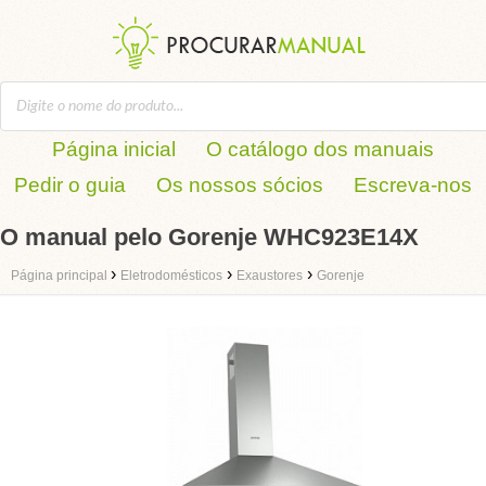
Página inicial
O catálogo dos manuais
Pedir o guia
Os nossos sócios
Escreva-nos
O manual pelo Gorenje WHC923E14X
›
›
›
Página principal
Eletrodomésticos
Exaustores
Gorenje