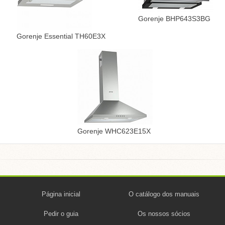
Gorenje BHP643S3BG
Gorenje Essential TH60E3X
Gorenje WHC623E15X
Página inicial
O catálogo dos manuais
Pedir o guia
Os nossos sócios