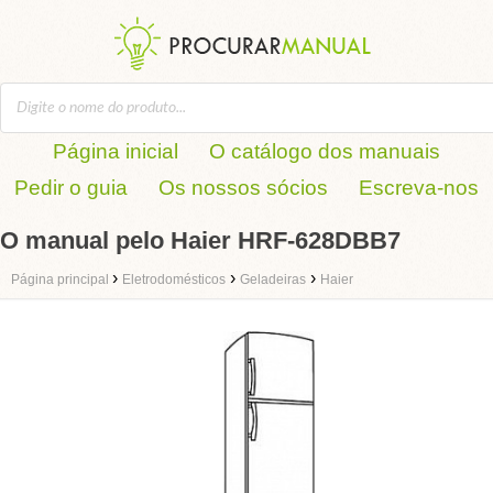
Página inicial
O catálogo dos manuais
Pedir o guia
Os nossos sócios
Escreva-nos
O manual pelo Haier HRF-628DBB7
›
›
›
Página principal
Eletrodomésticos
Geladeiras
Haier