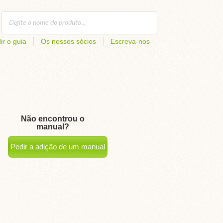
ir o guia
Os nossos sócios
Escreva-nos
Não encontrou o
manual?
Pedir a adição de um manual