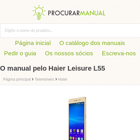
Página inicial
O catálogo dos manuais
Pedir o guia
Os nossos sócios
Escreva-nos
O manual pelo Haier Leisure L55
›
›
Página principal
Telemóveis
Haier