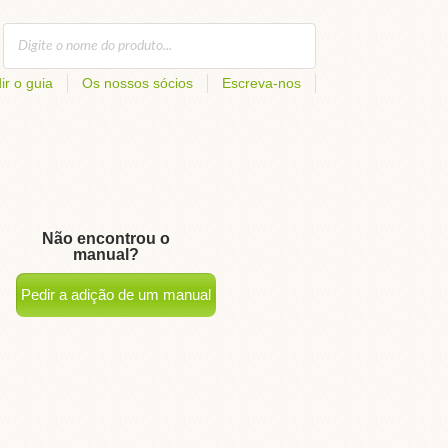
ir o guia
Os nossos sócios
Escreva-nos
Não encontrou o
manual?
Pedir a adição de um manual