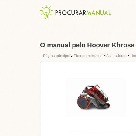
O manual pelo Hoover Khross
›
›
›
Página principal
Eletrodomésticos
Aspiradores
Ho