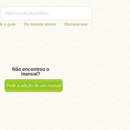
ir o guia
Os nossos sócios
Escreva-nos
Não encontrou o
manual?
Pedir a adição de um manual