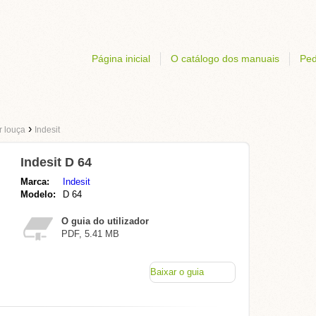
Página inicial
O catálogo dos manuais
Ped
›
r louça
Indesit
Indesit D 64
Marca:
Indesit
Modelo:
D 64
O guia do utilizador
PDF, 5.41 MB
Baixar o guia