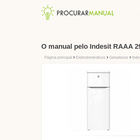
O manual pelo Indesit RAAA 2
›
›
›
Página principal
Eletrodomésticos
Geladeiras
Inde