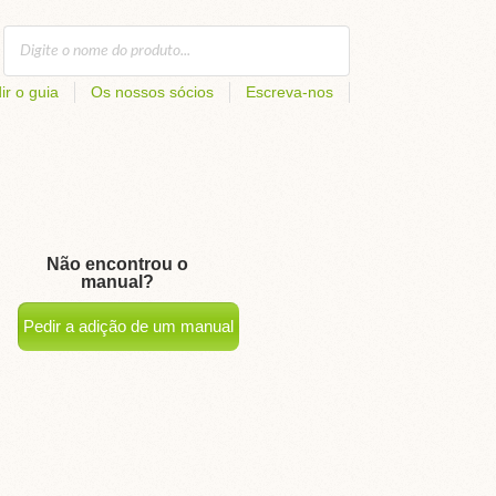
ir o guia
Os nossos sócios
Escreva-nos
Não encontrou o
manual?
Pedir a adição de um manual