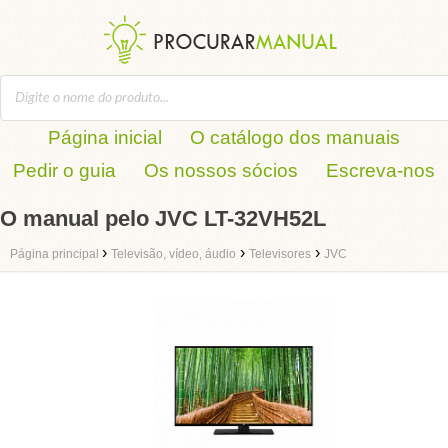
Página inicial
O catálogo dos manuais
Pedir o guia
Os nossos sócios
Escreva-nos
O manual pelo JVC LT-32VH52L
›
›
›
Página principal
Televisão, vídeo, áudio
Televisores
JVC