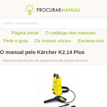
Página inicial
O catálogo dos manuais
Pedir o guia
Os nossos sócios
Escreva-nos
O manual pelo Kärcher K2.14 Plus
›
›
›
Página principal
Outros
Limpadores de alta pressão
Kärcher