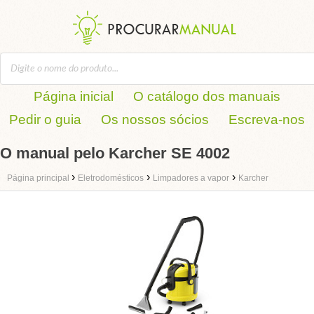
Página inicial
O catálogo dos manuais
Pedir o guia
Os nossos sócios
Escreva-nos
O manual pelo Karcher SE 4002
›
›
›
Página principal
Eletrodomésticos
Limpadores a vapor
Karcher