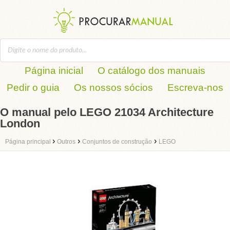
Página inicial
O catálogo dos manuais
Pedir o guia
Os nossos sócios
Escreva-nos
O manual pelo LEGO 21034 Architecture
London
›
›
›
Página principal
Outros
Conjuntos de construção
LEGO