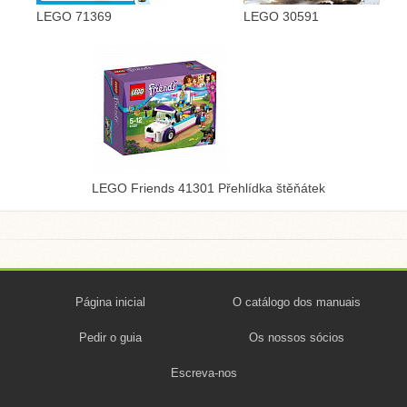
LEGO 71369
LEGO 30591
LEGO Friends 41301 Přehlídka štěňátek
Página inicial
O catálogo dos manuais
Pedir o guia
Os nossos sócios
Escreva-nos