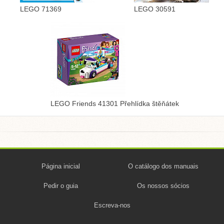
LEGO 71369
LEGO 30591
LEGO Friends 41301 Přehlídka štěňátek
Página inicial
O catálogo dos manuais
Pedir o guia
Os nossos sócios
Escreva-nos