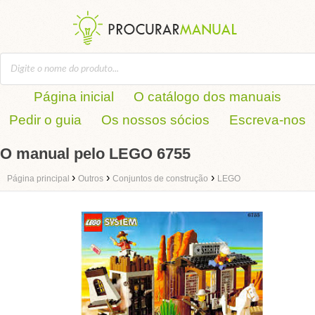
Página inicial
O catálogo dos manuais
Pedir o guia
Os nossos sócios
Escreva-nos
O manual pelo LEGO 6755
›
›
›
Página principal
Outros
Conjuntos de construção
LEGO