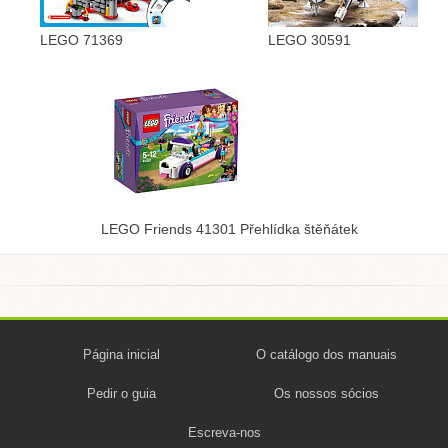
LEGO 71369
LEGO 30591
LEGO Friends 41301 Přehlídka štěňátek
Página inicial
O catálogo dos manuais
Pedir o guia
Os nossos sócios
Escreva-nos