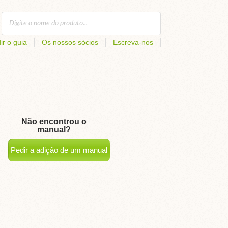
ir o guia
Os nossos sócios
Escreva-nos
Não encontrou o
manual?
Pedir a adição de um manual