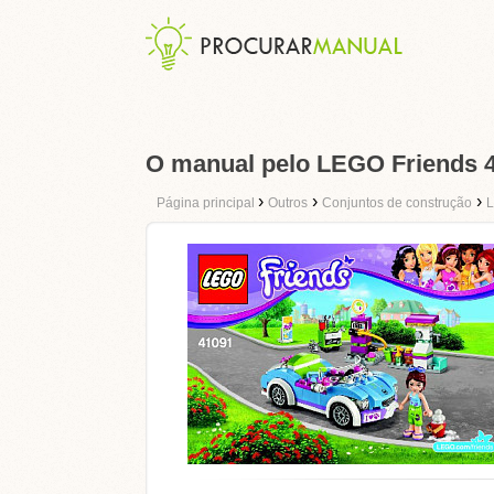
O manual pelo LEGO Friends 41
›
›
›
Página principal
Outros
Conjuntos de construção