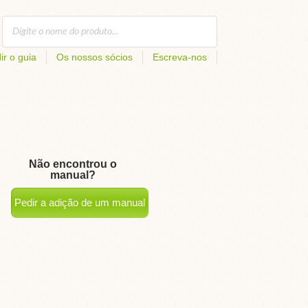
ir o guia
Os nossos sócios
Escreva-nos
Não encontrou o
manual?
Pedir a adição de um manual