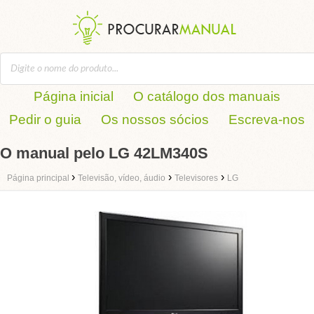
Página inicial
O catálogo dos manuais
Pedir o guia
Os nossos sócios
Escreva-nos
O manual pelo LG 42LM340S
›
›
›
Página principal
Televisão, vídeo, áudio
Televisores
LG