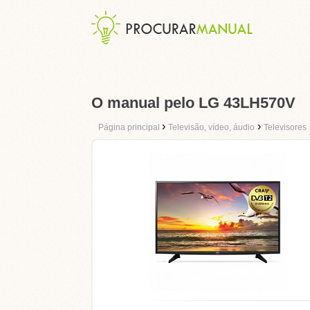
O manual pelo LG 43LH570V
›
›
Página principal
Televisão, vídeo, áudio
Televisores