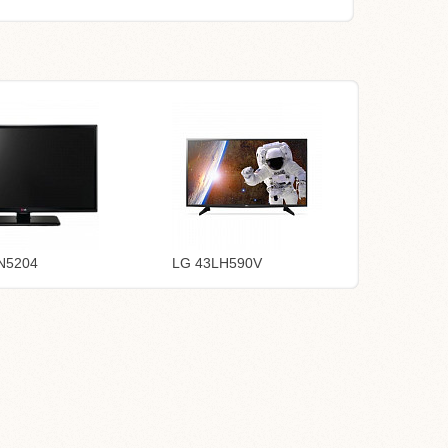
N5204
LG 43LH590V