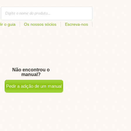
ir o guia
Os nossos sócios
Escreva-nos
Não encontrou o
manual?
Pedir a adição de um manual