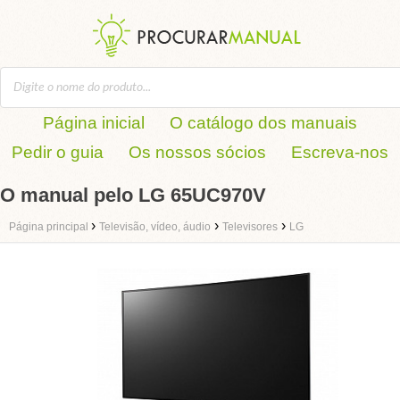
Página inicial
O catálogo dos manuais
Pedir o guia
Os nossos sócios
Escreva-nos
O manual pelo LG 65UC970V
›
›
›
Página principal
Televisão, vídeo, áudio
Televisores
LG