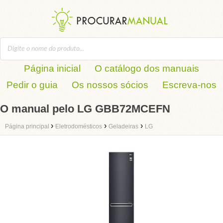
Página inicial
O catálogo dos manuais
Pedir o guia
Os nossos sócios
Escreva-nos
O manual pelo LG GBB72MCEFN
›
›
›
Página principal
Eletrodomésticos
Geladeiras
LG