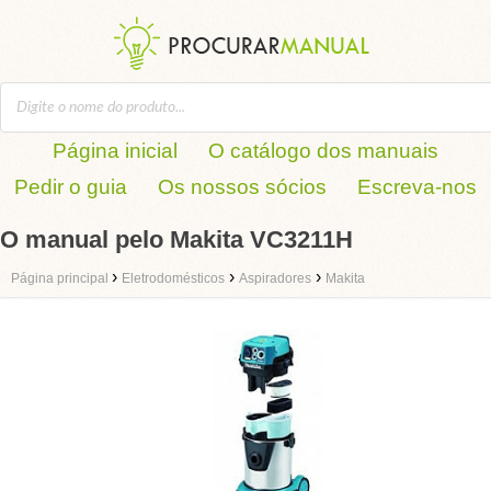
Página inicial
O catálogo dos manuais
Pedir o guia
Os nossos sócios
Escreva-nos
O manual pelo Makita VC3211H
›
›
›
Página principal
Eletrodomésticos
Aspiradores
Makita