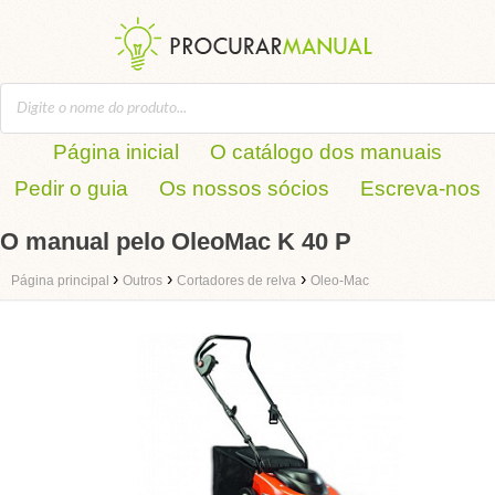
Página inicial
O catálogo dos manuais
Pedir o guia
Os nossos sócios
Escreva-nos
O manual pelo OleoMac K 40 P
›
›
›
Página principal
Outros
Cortadores de relva
Oleo-Mac