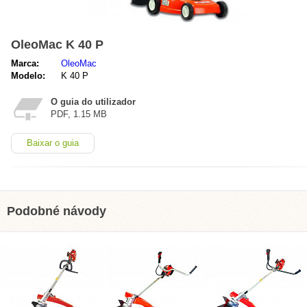
OleoMac K 40 P
Marca:
OleoMac
Modelo:
K 40 P
O guia do utilizador
PDF, 1.15 MB
Baixar o guia
Podobné návody