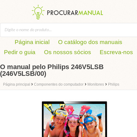
Página inicial
O catálogo dos manuais
Pedir o guia
Os nossos sócios
Escreva-nos
O manual pelo Philips 246V5LSB
(246V5LSB/00)
›
›
›
Página principal
Componentes do computador
Monitores
Philips