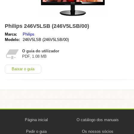
Philips 246V5LSB (246V5LSB/00)
Marca:
Philips
Modelo:
246V5LSB (246V5LSB/00)
O guia do utilizador
PDF, 1.08 MB
Baixar o guia
Página inicial
O catálogo dos manuais
Pedir o guia
Os nossos sócios