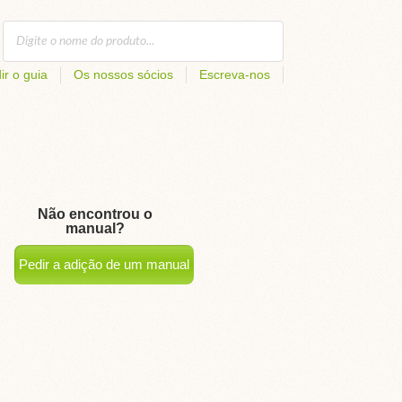
ir o guia
Os nossos sócios
Escreva-nos
Não encontrou o
manual?
Pedir a adição de um manual