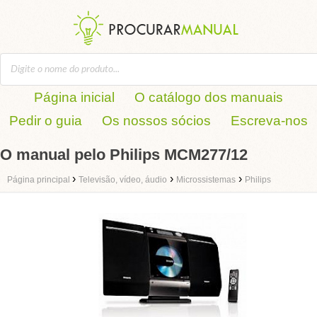
Página inicial
O catálogo dos manuais
Pedir o guia
Os nossos sócios
Escreva-nos
O manual pelo Philips MCM277/12
›
›
›
Página principal
Televisão, vídeo, áudio
Microssistemas
Philips