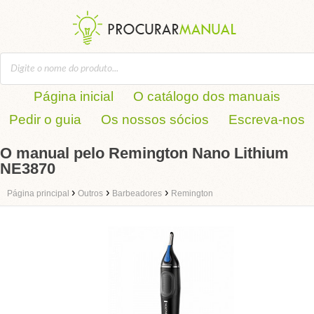
Página inicial
O catálogo dos manuais
Pedir o guia
Os nossos sócios
Escreva-nos
O manual pelo Remington Nano Lithium
NE3870
›
›
›
Página principal
Outros
Barbeadores
Remington