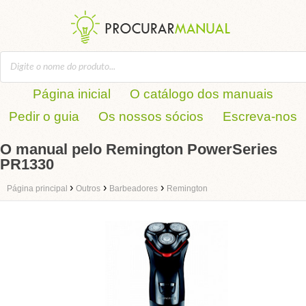
Página inicial
O catálogo dos manuais
Pedir o guia
Os nossos sócios
Escreva-nos
O manual pelo Remington PowerSeries
PR1330
›
›
›
Página principal
Outros
Barbeadores
Remington