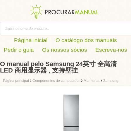
Página inicial
O catálogo dos manuais
Pedir o guia
Os nossos sócios
Escreva-nos
O manual pelo Samsung 24英寸 全高清
LED 商用显示器 , 支持壁挂
›
›
›
Página principal
Componentes do computador
Monitores
Samsung