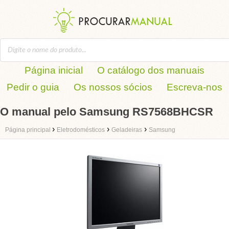
Página inicial
O catálogo dos manuais
Pedir o guia
Os nossos sócios
Escreva-nos
O manual pelo Samsung RS7568BHCSR
›
›
›
Página principal
Eletrodomésticos
Geladeiras
Samsung