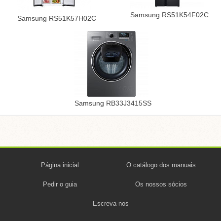
Samsung RS51K54F02C
Samsung RS51K57H02C
Samsung RB33J3415SS
Página inicial
O catálogo dos manuais
Pedir o guia
Os nossos sócios
Escreva-nos