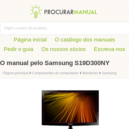
Página inicial
O catálogo dos manuais
Pedir o guia
Os nossos sócios
Escreva-nos
O manual pelo Samsung S19D300NY
›
›
›
Página principal
Componentes do computador
Monitores
Samsung