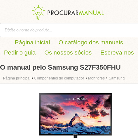
Página inicial
O catálogo dos manuais
Pedir o guia
Os nossos sócios
Escreva-nos
O manual pelo Samsung S27F350FHU
›
›
›
Página principal
Componentes do computador
Monitores
Samsung