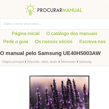
Página inicial
O catálogo dos manuais
Pedir o guia
Os nossos sócios
Escreva-nos
O manual pelo Samsung UE40H5003AW
›
›
›
Página principal
Televisão, vídeo, áudio
Televisores
Samsung