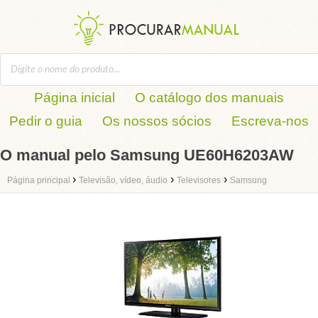
Página inicial
O catálogo dos manuais
Pedir o guia
Os nossos sócios
Escreva-nos
O manual pelo Samsung UE60H6203AW
›
›
›
Página principal
Televisão, vídeo, áudio
Televisores
Samsung