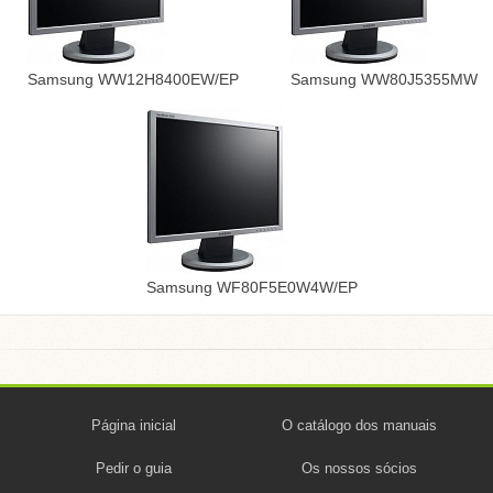
Samsung WW12H8400EW/EP
Samsung WW80J5355MW
Samsung WF80F5E0W4W/EP
Página inicial
O catálogo dos manuais
Pedir o guia
Os nossos sócios