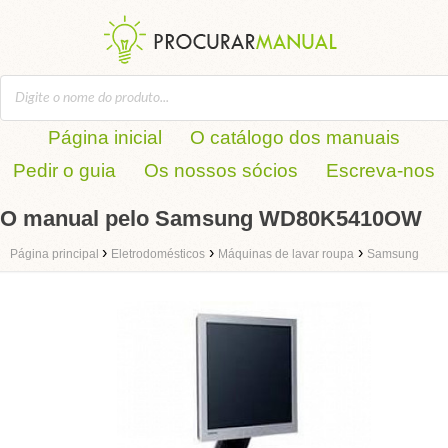
Página inicial
O catálogo dos manuais
Pedir o guia
Os nossos sócios
Escreva-nos
O manual pelo Samsung WD80K5410OW
›
›
›
Página principal
Eletrodomésticos
Máquinas de lavar roupa
Samsung